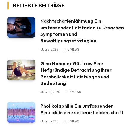
BELIEBTE BEITRÄGE
Nachtschattenlähmung Ein
umfassender Leitfaden zu Ursachen
Symptomen und
Bewältigungsstrategien
JULY 8, 2026
5
VIEWS
Gina Hanauer Güstrow Eine
tiefgründige Betrachtung ihrer
Persönlichkeit Leistungen und
Bedeutung
JULY 11, 2026
4
VIEWS
Pholikolaphilie Ein umfassender
Einblick in eine seltene Leidenschaft
JULY 8, 2026
3
VIEWS