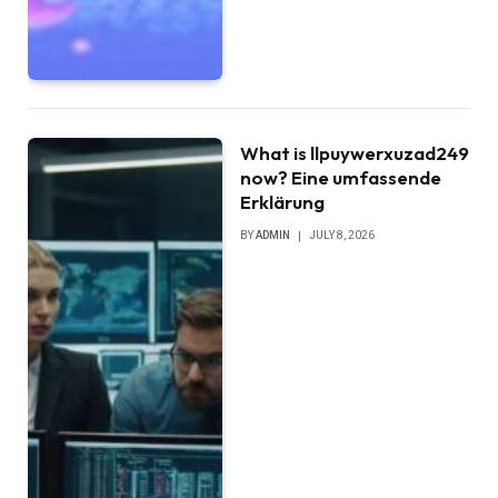
What is llpuywerxuzad249
now? Eine umfassende
Erklärung
BY
ADMIN
JULY 8, 2026