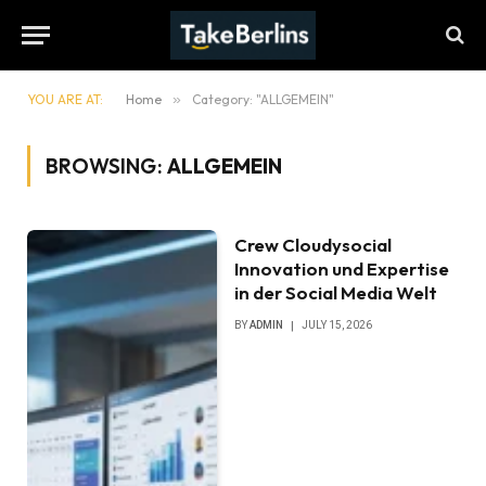
YOU ARE AT:
Home
»
Category: "ALLGEMEIN"
BROWSING:
ALLGEMEIN
Crew Cloudysocial
Innovation und Expertise
in der Social Media Welt
BY
ADMIN
JULY 15, 2026